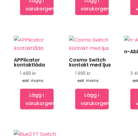
Lägg i
Lägg i
varukorgen
varukorgen
n-Abl
APPlicator
Cosmo Switch
kontaktlåda
kontakt med ljus
1 489
kr
1 995
kr
3 
exkl. moms
exkl. moms
ex
Lägg i
Lägg i
varukorgen
varukorgen