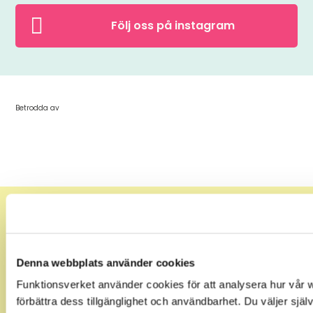

Följ oss på instagram
Betrodda av
Prenumerera på vårt nyhetsbrev och ta del av nya
Denna webbplats använder cookies
produkter och erbjudanden som kan underlätta
vardagen!
Funktionsverket använder cookies för att analysera hur vår w
förbättra dess tillgänglighet och användbarhet. Du väljer själv 