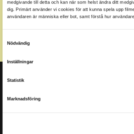
medgivande till detta och kan när som helst ändra ditt medgi
dig. Primärt använder vi cookies för att kunna spela upp film
användaren är människa eller bot, samt förstå hur användare
Samtyckesval
Jag godkänner att mina personliga uppgifter lagras i
Nödvändig
enlighet med integritetspolicy *
Inställningar
Funktionsverket AB
Statistik
Vi har sedan starten underlättat vardagen genom
enkla och smarta hjälpmedel.
Marknadsföring