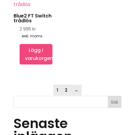
Blue2 FT Switch
trådlös
2 995
kr
exkl. moms
Lägg i
varukorgen
1
2
→
Sök
Senaste