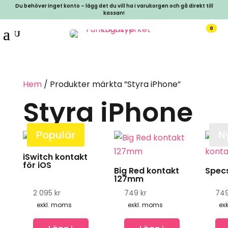
Du behöver inget konto – lägg det du vill ha i varukorgen och gå direkt till
kassan!
0
Hem
/ Produkter märkta ”Styra iPhone”
Styra iPhone
Populär
N
iSwitch kontakt
för iOS
Big Red kontakt
Spec
127mm
2 095
kr
749
kr
74
exkl. moms
exkl. moms
ex