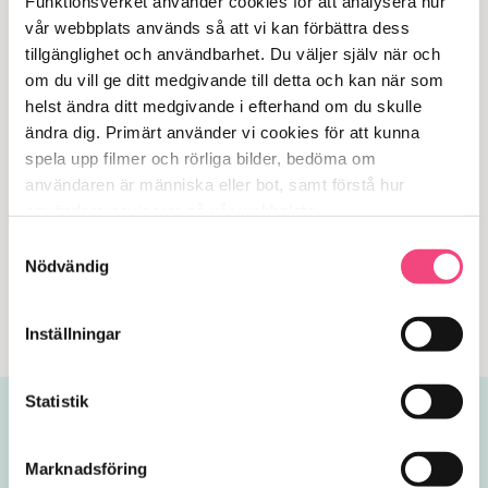
Funktionsverket använder cookies för att analysera hur 
1 668
kr
234
kr
exkl. moms
exkl. moms
vår webbplats används så att vi kan förbättra dess 
tillgänglighet och användbarhet. Du väljer själv när och 
Lägg i varukorgen
Lägg i varukorgen
om du vill ge ditt medgivande till detta och kan när som 
helst ändra ditt medgivande i efterhand om du skulle 
Populär
ändra dig. Primärt använder vi cookies för att kunna 
Den
spela upp filmer och rörliga bilder, bedöma om 
Time Timer Plus
här
användaren är människa eller bot, samt förstå hur 
SimplyWorks
produkten
användare navigerar på vår webbplats.
kontakt trådlös
har
Samtyckesval
flera
454
kr
745
kr
exkl. moms
exkl. moms
Nödvändig
varianter.
Lägg i varukorgen
Lägg i varukorgen
De
Inställningar
olika
alternativen
kan
Statistik
väljas
på
Marknadsföring
produktsidan