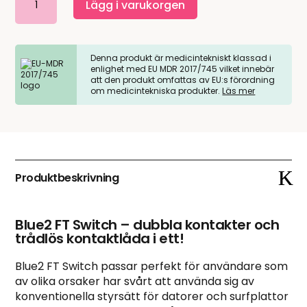
Lägg i varukorgen
FT
Switch
trådlös
Denna produkt är medicintekniskt klassad i
mängd
enlighet med EU MDR 2017/745 vilket innebär
att den produkt omfattas av EU:s förordning
om medicintekniska produkter.
Läs mer
Produktbeskrivning
Blue2 FT Switch – dubbla kontakter och
trådlös kontaktlåda i ett!
Blue2 FT Switch passar perfekt för användare som
av olika orsaker har svårt att använda sig av
konventionella styrsätt för datorer och surfplattor