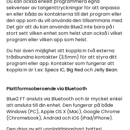
Du kan också enkelt programmera egna
sekvenser av tangenttryckningar för att anpassa
en eller båda av kontakterna till det program eller
den app som du vill använda den tillsammans med.
Det gör att du kan använda Blue2 inte bara på i
stort sett vilken enhet som helst utan också i vilket
program eller vilken app som helst.
Du har även möjlighet att koppla in två externa
trådbundna kontakter (3,5mm) för att styra ditt
program eller app. Kontakter som fungerar att
koppla in är t.ex:
Specs IC
,
Big Red
och
Jelly Bean
.
Plattformsoberoende via Bluetooth
Blue2 FT ansluts via Bluetooth och är mycket enkel
att ansluta till din enhet. Den fungerar på både
Windows (PC), Apple OS X (Mac), Google Chrome
(Chromebook), Android och iOS (iPad/iPhone).
Den drivs av ett uppladdningsbart batteri.