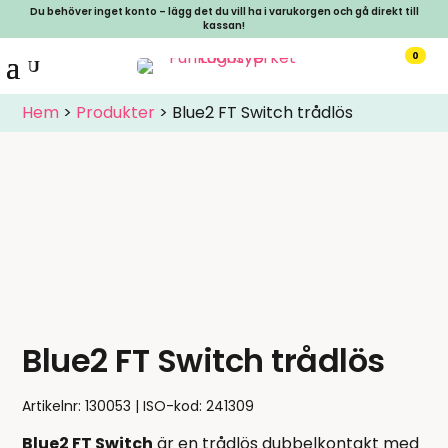
Du behöver inget konto – lägg det du vill ha i varukorgen och gå direkt till
kassan!
0
Hem
>
Produkter
>
Blue2 FT Switch trådlös
Blue2 FT Switch trådlös
Artikelnr:
130053
ISO-kod: 241309
Blue2 FT Switch
är en trådlös dubbelkontakt med