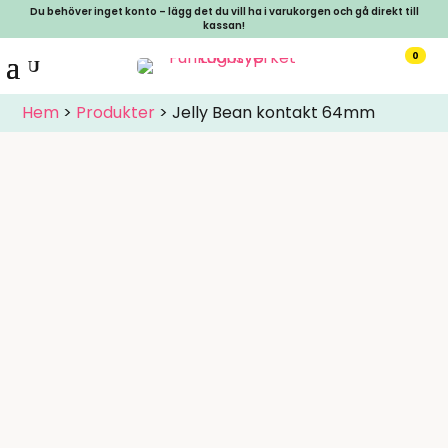
Du behöver inget konto – lägg det du vill ha i varukorgen och gå direkt till
kassan!
0
Hem
>
Produkter
>
Jelly Bean kontakt 64mm