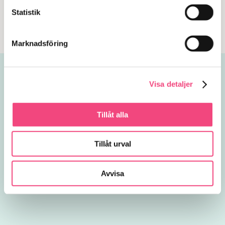
varianter.
Statistik
Lägg i varukorgen
Lägg i varukorgen
De
olika
Marknadsföring
alternativen
kan
väljas
Visa detaljer
på
produktsidan
Tillåt alla
Tillåt urval
Avvisa