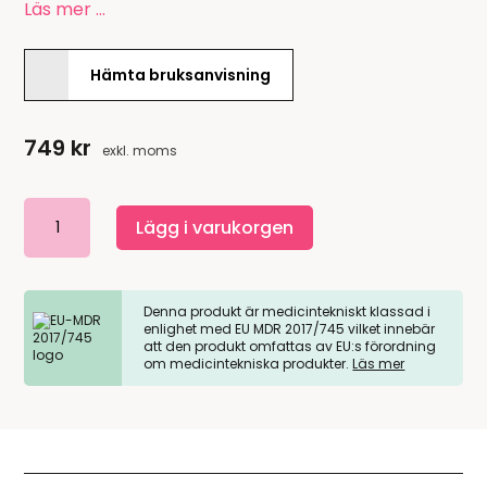
Läs mer …
Hämta bruksanvisning
749
kr
exkl. moms
Jelly
Lägg i varukorgen
Bean
kontakt
64mm
Denna produkt är medicintekniskt klassad i
mängd
enlighet med EU MDR 2017/745 vilket innebär
att den produkt omfattas av EU:s förordning
om medicintekniska produkter.
Läs mer