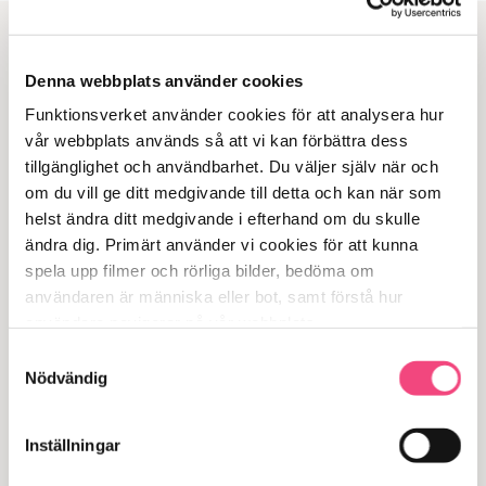
Liknande produkter
Denna webbplats använder cookies
Populär
Funktionsverket använder cookies för att analysera hur 
vår webbplats används så att vi kan förbättra dess 
Time Timer MOD
tillgänglighet och användbarhet. Du väljer själv när och 
USB Switch
om du vill ge ditt medgivande till detta och kan när som 
universalkontakt
helst ändra ditt medgivande i efterhand om du skulle 
995
kr
404
kr
exkl. moms
exkl. moms
ändra dig. Primärt använder vi cookies för att kunna 
spela upp filmer och rörliga bilder, bedöma om 
Lägg i varukorgen
Lägg i varukorgen
användaren är människa eller bot, samt förstå hur 
användare navigerar på vår webbplats.
Populär
Samtyckesval
Den
Nödvändig
SimplyWorks
här
Energise reläbox
SimplyWorks
produkten
kontakt trådlös
Inställningar
har
flera
745
kr
2 489
kr
exkl. moms
exkl. moms