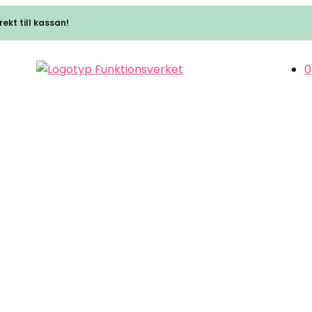
ekt till kassan!
0