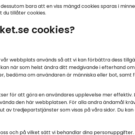
r dessutom bara att en viss mängd cookies sparas i minne
t du tillåter cookies.
ket.se cookies?
vår webbplats används så att vi kan förbättra dess tillgä
ch kan när som helst ändra ditt medgivande i efterhand om 
ilder, bedöma om användaren är människa eller bot, samt 
r för att göra en användares upplevelse mer effektiv. La
nvända den här webbplatsen. För alla andra ändamål krä
t av tredjepartstjänster som visas på våra sidor. Du kan ä
oss och på vilket sätt vi behandlar dina personuppgifter.