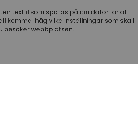
iten textfil som sparas på din dator för att
l komma ihåg vilka inställningar som skall
u besöker webbplatsen.