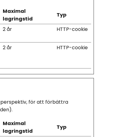
Maximal
Typ
lagringstid
2 år
HTTP-cookie
2 år
HTTP-cookie
erspektiv, för att förbättra 
öden).
Maximal
Typ
lagringstid