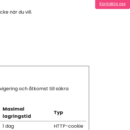
Kontakta oss
e när du vill.
ering och åtkomst till säkra 
Maximal
Typ
lagringstid
1 dag
HTTP-cookie