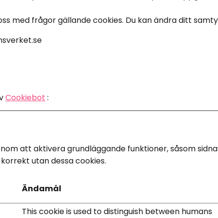
s med frågor gällande cookies. Du kan ändra ditt samtyck
nsverket.se
av
Cookiebot
:
om att aktivera grundläggande funktioner, såsom sidnavig
orrekt utan dessa cookies.
Ändamål
This cookie is used to distinguish between humans