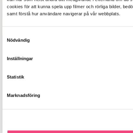
cookies för att kunna spela upp filmer och rörliga bilder, be
samt förstå hur användare navigerar på vår webbplats.
Jag godkänner att mina personliga uppgifter
lagras i enlighet med integritetspolicy *
Samtyckesval
Nödvändig
Funktionsverket AB
Inställningar
Vi har sedan starten underlättat vardagen
genom enkla och smarta hjälpmedel.
Statistik
Marknadsföring
Om oss
Om oss
Kunskapsbank