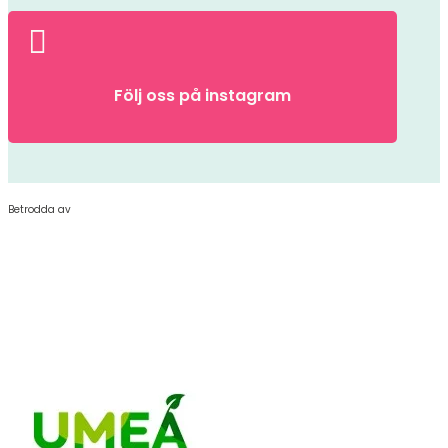

Följ oss på instagram
Betrodda av