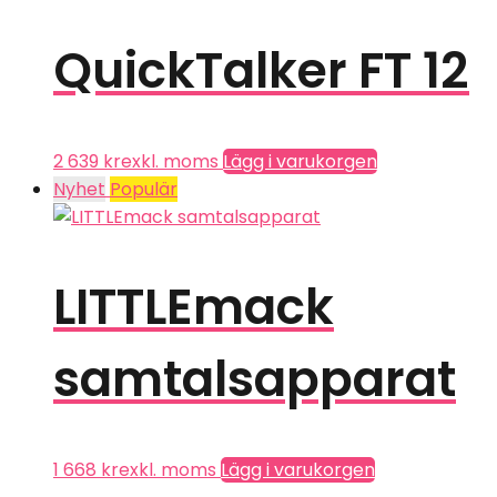
QuickTalker FT 12
2 639
kr
exkl. moms
Lägg i varukorgen
Nyhet
Populär
LITTLEmack
samtalsapparat
1 668
kr
exkl. moms
Lägg i varukorgen