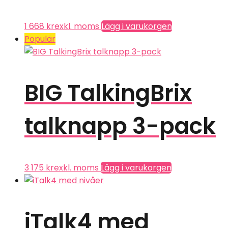
1 668
kr
exkl. moms
Lägg i varukorgen
Populär
BIG TalkingBrix
talknapp 3-pack
3 175
kr
exkl. moms
Lägg i varukorgen
iTalk4 med