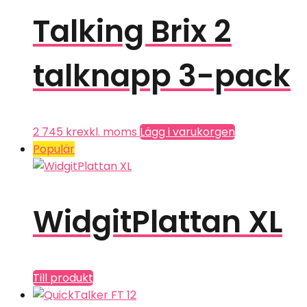
Talking Brix 2
talknapp 3-pack
2 745
kr
exkl. moms
Lägg i varukorgen
Populär
WidgitPlattan XL
Till produkt