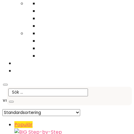
Du behöver inget konto – lägg det du vill ha i varukorgen och gå direkt till
kassan!
Sök
0
Hem
/ Produkter märkta ”Kommunikationshjälpmedel”
Kommunikation
Visar 1–9 av 21 resultat
Populär