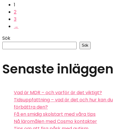
1
2
3
→
Sök
Sök
Senaste inläggen
Vad är MDR – och varför är det viktigt?
Tidsuppfattning – vad är det och hur kan du
förbättra den?
Få en smidig skolstart med våra tips
Nå läromålen med Cosmo kontakter
Tips om att fira påsk med autism