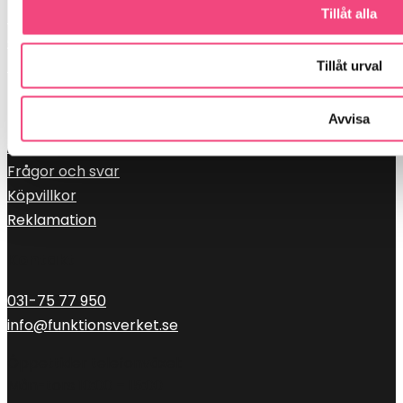
Tillåt alla
Kontakt
Cookiespolicy
Personuppgiftspolicy
Tillåt urval
Kundservice
Avvisa
Support
Frågor och svar
Köpvillkor
Reklamation
Kontakt
031-75 77 950
info@funktionsverket.se
Öppettider telefonväxel:
Mån-tors 10:00 – 15:00