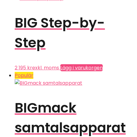
BIG Step-by-
Step
2 195
kr
exkl. moms
Lägg i varukorgen
Populär
BIGmack
samtalsapparat