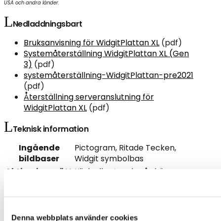
USA och andra länder.
Nedladdningsbart
Bruksanvisning för WidgitPlattan XL
(pdf)
Systemåterställning WidgitPlattan XL (Gen
3)
(pdf)
systemåterställning-WidgitPlattan-pre2021
(pdf)
Återställning serveranslutning för
WidgitPlattan XL
(pdf)
Teknisk information
Ingående
Pictogram, Ritade Tecken,
bildbaser
Widgit symbolbas
Aktiveringssätt
Klick eller touch på skärmen
Justerbar via appens
Aktiveringsyta
inställningar
Återkoppling
Auditiv, Visuell
Denna webbplats använder cookies