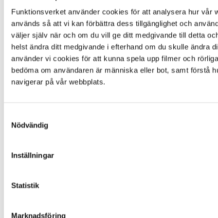
Funktionsverket använder cookies för att analysera hur vår w
Liknande produkter
används så att vi kan förbättra dess tillgänglighet och använd
väljer själv när och om du vill ge ditt medgivande till detta o
helst ändra ditt medgivande i efterhand om du skulle ändra dig
använder vi cookies för att kunna spela upp filmer och rörliga 
Timstock 8 min
bedöma om användaren är människa eller bot, samt förstå h
navigerar på vår webbplats.
1 150
kr
exkl. moms
Lägg i varukorgen
Populär
Samtyckesval
SimplyWorks Energise reläbox
Nödvändig
2 489
kr
exkl. moms
Lägg i varukorgen
Inställningar
Smoothie kontakt
Statistik
450
kr
exkl. moms
Lägg i varukorgen
Den
här produkten har flera varianter. De olika
alternativen kan väljas på produktsidan
Marknadsföring