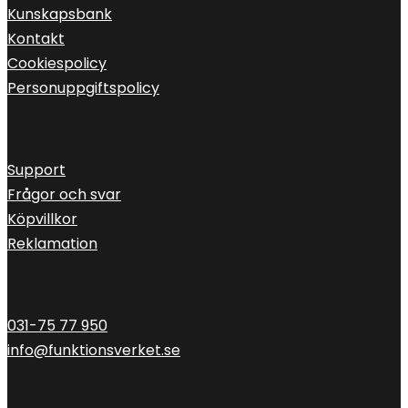
Kunskapsbank
Kontakt
Cookiespolicy
Personuppgiftspolicy
Kundservice
Support
Frågor och svar
Köpvillkor
Reklamation
Kontakt
031-75 77 950
info@funktionsverket.se
Öppettider telefonväxel: