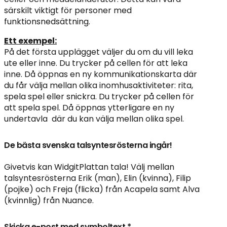
särskilt viktigt för personer med
funktionsnedsättning.
Ett exempel:
På det första upplägget väljer du om du vill leka
ute eller inne. Du trycker på cellen för att leka
inne. Då öppnas en ny kommunikationskarta där
du får välja mellan olika inomhusaktiviteter: rita,
spela spel eller snickra. Du trycker på cellen för
att spela spel. Då öppnas ytterligare en ny
undertavla där du kan välja mellan olika spel.
De bästa svenska talsyntesrösterna ingår!
Givetvis kan WidgitPlattan tala! Välj mellan
talsyntesrösterna Erik (man), Elin (kvinna), Filip
(pojke) och Freja (flicka) från Acapela samt Alva
(kvinnlig) från Nuance.
Skicka e-post med symboltext *