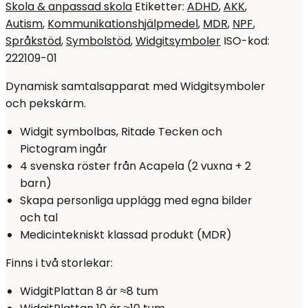
Skola & anpassad skola
Etiketter:
ADHD
,
AKK
,
Autism
,
Kommunikationshjälpmedel
,
MDR
,
NPF
,
Språkstöd
,
Symbolstöd
,
Widgitsymboler
ISO-kod:
222109-01
Dynamisk samtalsapparat med Widgitsymboler
och pekskärm.
Widgit symbolbas, Ritade Tecken och
Pictogram ingår
4 svenska röster från Acapela (2 vuxna + 2
barn)
Skapa personliga upplägg med egna bilder
och tal
Medicintekniskt klassad produkt (MDR)
Finns i två storlekar:
WidgitPlattan 8 är ≈8 tum