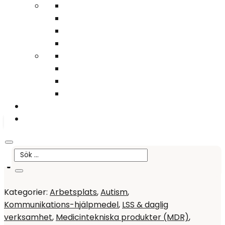
Du behöver inget konto – lägg det du vill ha i varukorgen och gå direkt till
kassan!
Sök
0
Hem
>
Produkter
>
WidgitPlattan XL
Populär
WidgitPlattan XL
Kategorier:
Arbetsplats
,
Autism
,
Kommunikations-hjälpmedel
,
LSS & daglig
verksamhet
,
Medicintekniska produkter (MDR)
,