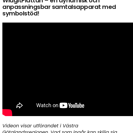
WidgitPlattan – en dynamisk och
anpassningsbar samtalsapparat med
symbolstöd!
Videon visar utförandet i Västra
Götalandsregionen. Vad som ingår kan skilja sig