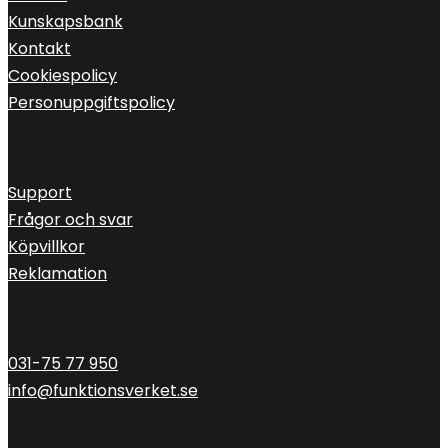
Kunskapsbank
Kontakt
Cookiespolicy
Personuppgiftspolicy
Kundservice
Support
Frågor och svar
Köpvillkor
Reklamation
Kontakt
031-75 77 950
info@funktionsverket.se
Öppettider telefonväxel: