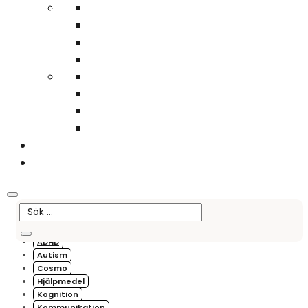
Du behöver inget konto – lägg det du vill ha i varukorgen och gå direkt till
kassan!
Sök
0
Hem
>
Tidshjälpmedel
Tidshjälpmedel
Ämne:
ADHD
Autism
Cosmo
Hjälpmedel
Kognition
Kommunikation