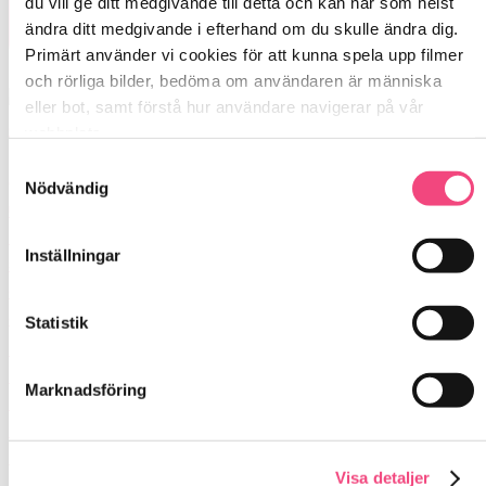
du vill ge ditt medgivande till detta och kan när som helst 
ändra ditt medgivande i efterhand om du skulle ändra dig. 
Primärt använder vi cookies för att kunna spela upp filmer 
och rörliga bilder, bedöma om användaren är människa 
eller bot, samt förstå hur användare navigerar på vår 
webbplats.
Samtyckesval
Nödvändig
Inställningar
Statistik
Marknadsföring
Under helgerna kan de vara extra bra med
Visa detaljer
tydliga o