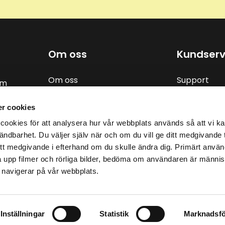
Om oss
Kundserv
Om oss
Support
om
Kunskapsbank
Frågor och 
Kontakt
Köpvillkor
r cookies
Cookiespolicy
Reklamatio
ookies för att analysera hur vår webbplats används så att vi kan
Personuppgiftspolicy
ändbarhet. Du väljer själv när och om du vill ge ditt medgivande ti
tt medgivande i efterhand om du skulle ändra dig. Primärt använd
a upp filmer och rörliga bilder, bedöma om användaren är människa
 navigerar på vår webbplats.
Inställningar
Statistik
Marknadsfö
 Copyright 2026 Funktionsverket AB | Org. nr: 559040-57