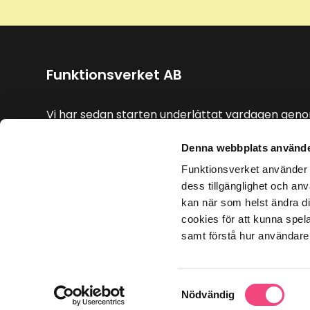
Funktionsverket AB
Vi har sedan starten underlättat vardagen gen
enkla och smarta hjälpmedel.
Denna webbplats använde
Funktionsverket använder c
dess tillgänglighet och anv
kan när som helst ändra di
cookies för att kunna spel
samt förstå hur användare
Samtyckesval
Nödvändig
©