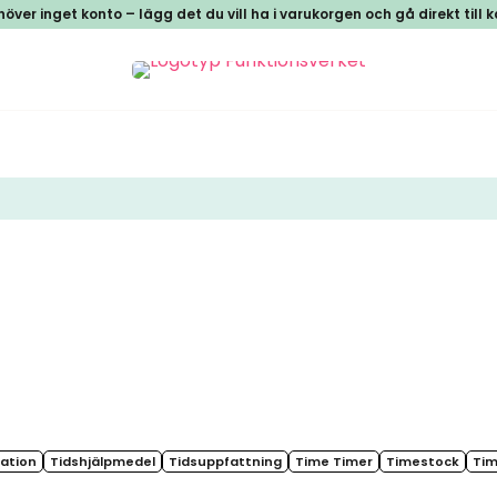
över inget konto – lägg det du vill ha i varukorgen och gå direkt till 
ation
Tidshjälpmedel
Tidsuppfattning
Time Timer
Timestock
Tim