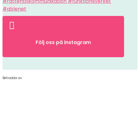

Följ oss på instagram
Betrodda av