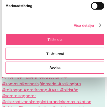
Marknadsföring
Visa detaljer
TalkingBrix i två storlekar är så enkla och genial
Tillåt alla
Tillåt urval
Avvisa