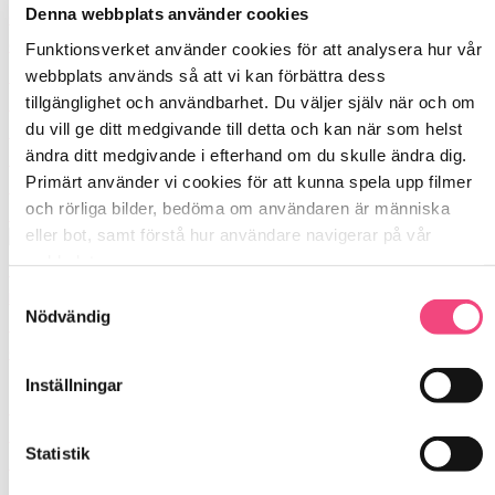
Denna webbplats använder cookies
Funktionsverket använder cookies för att analysera hur vår 
webbplats används så att vi kan förbättra dess 
tillgänglighet och användbarhet. Du väljer själv när och om 
du vill ge ditt medgivande till detta och kan när som helst 
ändra ditt medgivande i efterhand om du skulle ändra dig. 
Primärt använder vi cookies för att kunna spela upp filmer 
Under helgerna kan de vara extra bra med
och rörliga bilder, bedöma om användaren är människa 
tydliga o
eller bot, samt förstå hur användare navigerar på vår 
webbplats.
Samtyckesval
Nödvändig
Inställningar
Statistik