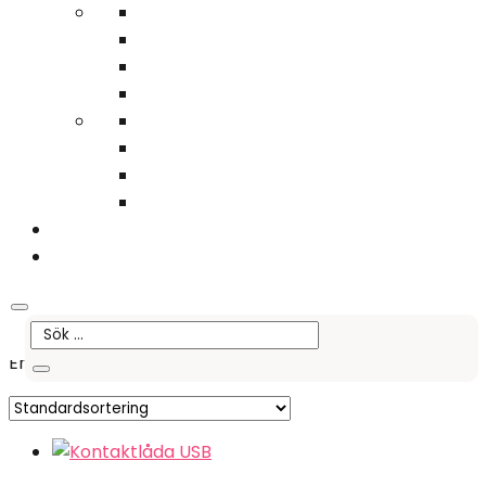
Du behöver inget konto – lägg det du vill ha i varukorgen och gå direkt till
kassan!
Sök
0
Hem
/ Produkter märkta ”Mac”
Mac
Endast ett sökresultat