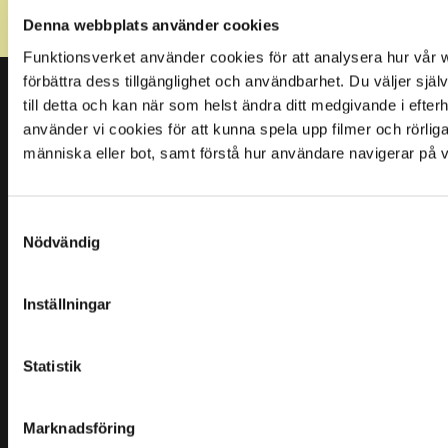
enlighet med integritetspolicy *
Denna webbplats använder cookies
Funktionsverket använder cookies för att analysera hur vår w
förbättra dess tillgänglighet och användbarhet. Du väljer själ
till detta och kan när som helst ändra ditt medgivande i efter
Funktionsverket AB
använder vi cookies för att kunna spela upp filmer och rörli
människa eller bot, samt förstå hur användare navigerar på 
Vi har sedan starten underlättat vardagen genom
enkla och smarta hjälpmedel.
Samtyckesval
Nödvändig
Inställningar
Om oss
Statistik
Om oss
Kunskapsbank
Marknadsföring
Kontakt