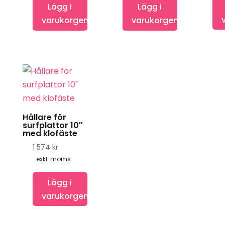
998 kr
Lägg i
Lägg i
väljas
varukorgen
varukorgen
på
produktsidan
Hållare för
surfplattor 10″
med klofäste
1 574
kr
exkl. moms
Lägg i
varukorgen