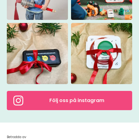

Följ oss på instagram
Betrodda av