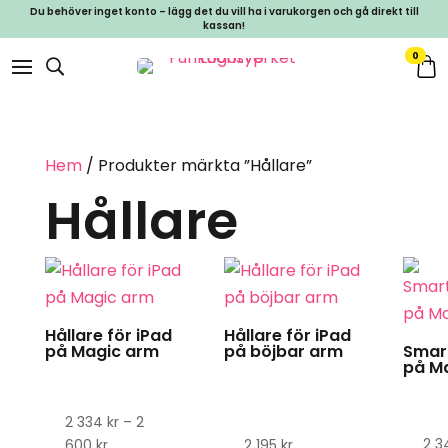
Du behöver inget konto – lägg det du vill ha i varukorgen och gå direkt till
kassan!
0
Hem
/ Produkter märkta ”Hållare”
Hållare
Den
Den
här
här
produkten
produ
Hållare för iPad
Hållare för iPad
har
har
på Magic arm
på böjbar arm
Smar
på M
flera
flera
varianter.
varian
2 334
kr
–
2
De
De
2 3
Prisintervall:
600
kr
2 195
kr