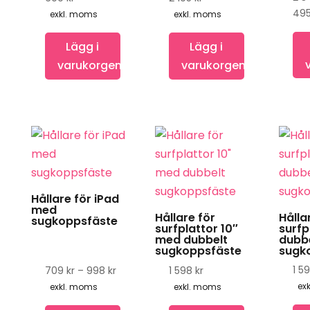
olika
olika
49
2
exkl. moms
exkl. moms
alternativen
alter
334 kr
kan
kan
till
Lägg i
Lägg i
2
väljas
väljas
varukorgen
varukorgen
600 kr
på
på
produktsidan
produ
Den
här
produkten
har
Hållare för iPad
flera
med
Hållare för
Hålla
sugkoppsfäste
varianter.
surfplattor 10″
surfp
med dubbelt
dubb
De
sugkoppsfäste
sugk
olika
1 5
Prisintervall:
709
kr
–
998
kr
1 598
kr
alternativen
709 kr
ex
exkl. moms
exkl. moms
kan
till