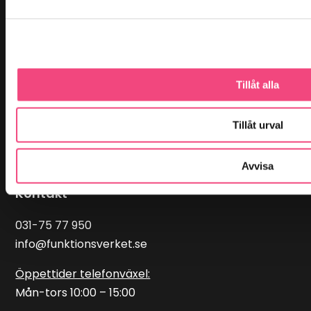
Cookiespolicy
Personuppgiftspolicy
Kundservice
Tillåt alla
Support
Frågor och svar
Tillåt urval
Köpvillkor
Reklamation
Avvisa
Kontakt
031-75 77 950
info@funktionsverket.se
Öppettider telefonväxel:
Mån-tors 10:00 – 15:00