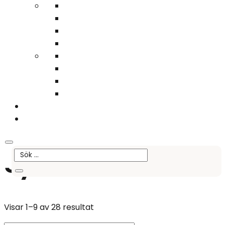
Du behöver inget konto – lägg det du vill ha i varukorgen och gå direkt till
kassan!
Sök
0
Hem
/ Produkter märkta ”Aspergers syndrom”
Aspergers
syndrom
Visar 1–9 av 28 resultat