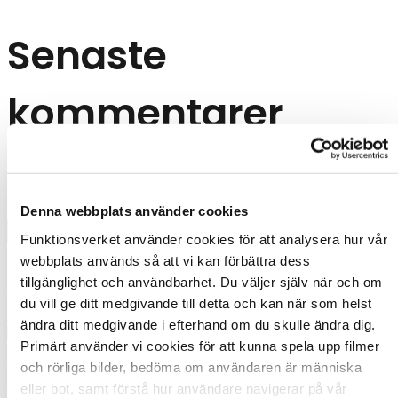
Senaste
kommentarer
Inga kommentarer att visa.
Search
Denna webbplats använder cookies
Search
Funktionsverket använder cookies för att analysera hur vår 
webbplats används så att vi kan förbättra dess 
tillgänglighet och användbarhet. Du väljer själv när och om 
Hej superhjälte! ❤️🧡💛💚💙💜 Alla har rätt att
du vill ge ditt medgivande till detta och kan när som helst 
känna s
ändra ditt medgivande i efterhand om du skulle ändra dig. 
Primärt använder vi cookies för att kunna spela upp filmer 
och rörliga bilder, bedöma om användaren är människa 
eller bot, samt förstå hur användare navigerar på vår 