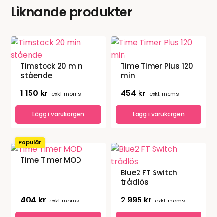
Liknande produkter
Timstock 20 min
Time Timer Plus 120
stående
min
1 150
kr
454
kr
exkl. moms
exkl. moms
Lägg i varukorgen
Lägg i varukorgen
Populär
Time Timer MOD
Blue2 FT Switch
trådlös
404
kr
2 995
kr
exkl. moms
exkl. moms