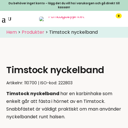
Du behöver inget konto – lägg det du vill ha i varukorgen och gå direkt till
kassan!
0
Hem
>
Produkter
>
Timstock nyckelband
Timstock nyckelband
Artikelnr:
110700
ISO-kod: 222803
Timstock nyckelband
har en karbinhake som
enkelt går att fästa i hörnet av en Timstock.
Snabbfästet är väldigt praktiskt om man använder
nyckelbandet runt halsen.