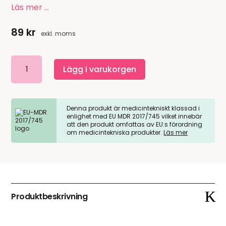
Läs mer …
89
kr
exkl. moms
Timstock
Lägg i varukorgen
nyckelband
mängd
Denna produkt är medicintekniskt klassad i
enlighet med EU MDR 2017/745 vilket innebär
att den produkt omfattas av EU:s förordning
om medicintekniska produkter.
Läs mer
Produktbeskrivning