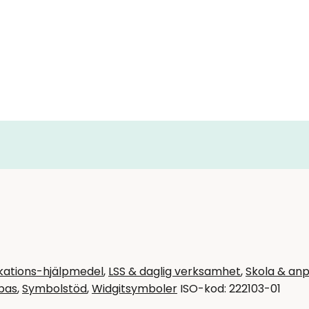
ations-hjälpmedel
,
LSS & daglig verksamhet
,
Skola & anp
bas
,
Symbolstöd
,
Widgitsymboler
ISO-kod: 222103-01