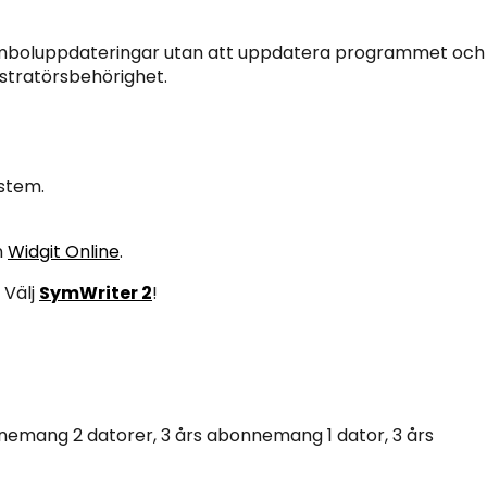
 symboluppdateringar utan att uppdatera programmet och
istratörsbehörighet.
stem.
n
Widgit Online
.
 Välj
SymWriter 2
!
nnemang 2 datorer, 3 års abonnemang 1 dator, 3 års