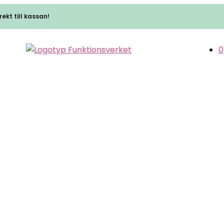
ekt till kassan!
0