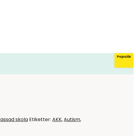
Populär
assad skola
Etiketter:
AKK
,
Autism
,