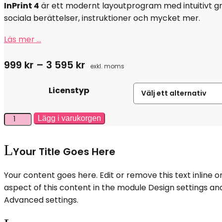
InPrint 4
är ett modernt layoutprogram med intuitivt gr
sociala berättelser, instruktioner och mycket mer.
Läs mer …
999
kr
–
3 595
kr
Prisintervall:
exkl. moms
999 kr
Licenstyp
till
3
InPrint
Lägg i varukorgen
595 kr
4
abonnemang
Your Title Goes Here
mängd
Your content goes here. Edit or remove this text inline o
aspect of this content in the module Design settings an
Advanced settings.