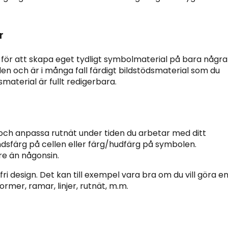
r
 för att skapa eget tydligt symbolmaterial på bara några
n och är i många fall färdigt bildstödsmaterial som du
material är fullt redigerbara.
 och anpassa rutnät under tiden du arbetar med ditt
dsfärg på cellen eller färg/hudfärg på symbolen.
re än någonsin.
i design. Det kan till exempel vara bra om du vill göra e
former, ramar, linjer, rutnät, m.m.