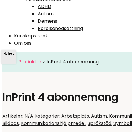
ADHD
Autism
Demens
Rörelsenedsättning
Kunskapsbank
Om oss
Nyhet
Hem
>
Produkter
>
InPrint 4 abonnemang
InPrint 4 abonnemang
Artikelnr:
N/A
Kategorier:
Arbetsplats
,
Autism
,
Kommunik
Bildbas
,
Kommunikationshjälpmedel
,
Språkstöd
,
Symbol