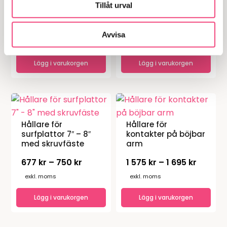
surfplattor 12″ med
Tillåt urval
flera
dubbelt
varianter.
sugkoppsfäste
Prisintervall:
2 341
kr
–
2 495
kr
De
Avvisa
2
1 595
kr
exkl. moms
exkl. moms
olika
341 kr
alternativen
Lägg i varukorgen
Lägg i varukorgen
till
kan
2
väljas
495 kr
Den
Den
på
här
här
produktsidan
Hållare för
Hållare för
produkten
produkten
surfplattor 7″ – 8″
kontakter på böjbar
har
har
med skruvfäste
arm
flera
flera
Prisintervall:
Prisinte
677
kr
–
750
kr
1 575
kr
–
1 695
kr
varianter.
varianter.
677 kr
1
De
exkl. moms
De
exkl. moms
till
575 kr
olika
olika
Lägg i varukorgen
Lägg i varukorgen
750 kr
till
alternativen
alternativen
1
kan
kan