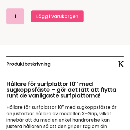
Hållare
Lägg i varukorgen
för
surfplattor
10"
med
sugkoppsfäste
mängd
Produktbeskrivning
Hållare för surfplattor 10″ med
sugkoppsfäste – gör det lätt att flytta
runt de vanligaste surfplattorna!
Hållare för surfplattor 10″ med sugkoppsfäste är
en justerbar hållare av modellen X-Grip, vilket
innebär att du med en enkel handrörelse kan
justera hållaren så att den griper tag om din