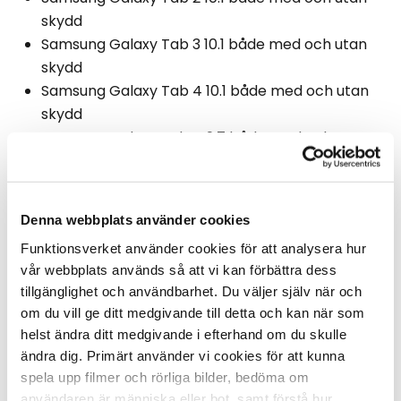
skydd
Samsung Galaxy Tab 3 10.1 både med och utan
skydd
Samsung Galaxy Tab 4 10.1 både med och utan
skydd
Samsung Galaxy Tab A 9.7 både med och utan
skydd
Samsung Galaxy Tab S 10.5 både med och utan
skydd
Denna webbplats använder cookies
Samsung Galaxy Tab S2 9.7 både med och utan
Funktionsverket använder cookies för att analysera hur 
skydd
vår webbplats används så att vi kan förbättra dess 
Microsoft Surface RT – med och utan skydd
tillgänglighet och användbarhet. Du väljer själv när och 
Microsoft Surface 2 – med och utan skydd
om du vill ge ditt medgivande till detta och kan när som 
Microsoft Surface Pro – med och utan skydd
helst ändra ditt medgivande i efterhand om du skulle 
Microsoft Surface Pro 2 – med och utan skydd
ändra dig. Primärt använder vi cookies för att kunna 
Microsoft Surface Pro 4 – dock endast utan
spela upp filmer och rörliga bilder, bedöma om 
skydd
användaren är människa eller bot, samt förstå hur 