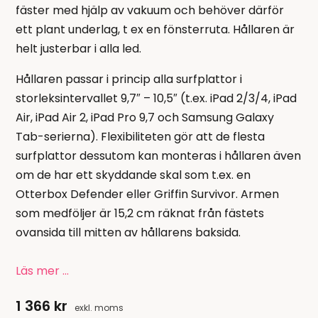
fäster med hjälp av vakuum och behöver därför
ett plant underlag, t ex en fönsterruta. Hållaren är
helt justerbar i alla led.
Hållaren passar i princip alla surfplattor i
storleksintervallet 9,7″ – 10,5″ (t.ex. iPad 2/3/4, iPad
Air, iPad Air 2, iPad Pro 9,7 och Samsung Galaxy
Tab-serierna). Flexibiliteten gör att de flesta
surfplattor dessutom kan monteras i hållaren även
om de har ett skyddande skal som t.ex. en
Otterbox Defender eller Griffin Survivor. Armen
som medföljer är 15,2 cm räknat från fästets
ovansida till mitten av hållarens baksida.
Läs mer …
1 366
kr
exkl. moms