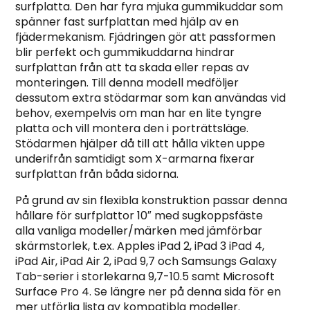
surfplatta. Den har fyra mjuka gummikuddar som
spänner fast surfplattan med hjälp av en
fjädermekanism. Fjädringen gör att passformen
blir perfekt och gummikuddarna hindrar
surfplattan från att ta skada eller repas av
monteringen. Till denna modell medföljer
dessutom extra stödarmar som kan användas vid
behov, exempelvis om man har en lite tyngre
platta och vill montera den i porträttsläge.
Stödarmen hjälper då till att hålla vikten uppe
underifrån samtidigt som X-armarna fixerar
surfplattan från båda sidorna.
På grund av sin flexibla konstruktion passar denna
hållare för surfplattor 10″ med sugkoppsfäste
alla vanliga modeller/märken med jämförbar
skärmstorlek, t.ex. Apples iPad 2, iPad 3 iPad 4,
iPad Air, iPad Air 2, iPad 9,7 och Samsungs Galaxy
Tab-serier i storlekarna 9,7-10.5 samt Microsoft
Surface Pro 4. Se längre ner på denna sida för en
mer utförlig lista av kompatibla modeller.