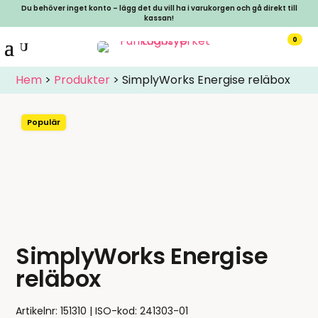
Du behöver inget konto – lägg det du vill ha i varukorgen och gå direkt till
kassan!
0
Hem
>
Produkter
>
SimplyWorks Energise reläbox
Populär
SimplyWorks Energise
reläbox
Artikelnr:
151310
ISO-kod: 241303-01