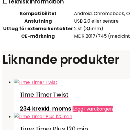
Teknisk information
Kompatibilitet
Android, Chromebook, OS
Anslutning
USB 2.0 eller senare
Uttag för externa kontakter
2 st (3,5mm)
CE-märkning
MDR 2017/745 (medicint
Liknande produkter
Time Timer Twist
234
kr
exkl. moms
Lägg i varukorgen
Time Timer Plus 120 min