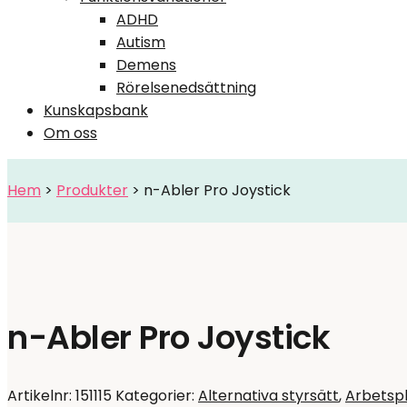
ADHD
Autism
Demens
Rörelsenedsättning
Kunskapsbank
Om oss
Hem
>
Produkter
>
n-Abler Pro Joystick
n-Abler Pro Joystick
Artikelnr:
151115
Kategorier:
Alternativa styrsätt
,
Arbetsp