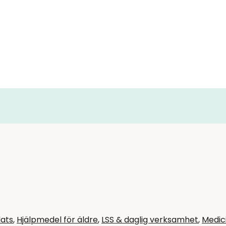
lats
,
Hjälpmedel för äldre
,
LSS & daglig verksamhet
,
Medic