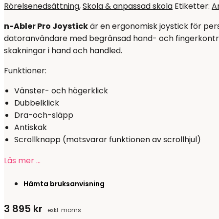
Rörelsenedsättning
,
Skola & anpassad skola
Etiketter:
A
n-Abler Pro Joystick
är en ergonomisk joystick för per
datoranvändare med begränsad hand- och fingerkontroll
skakningar i hand och handled.
Funktioner:
Vänster- och högerklick
Dubbelklick
Dra-och-släpp
Antiskak
Scrollknapp (motsvarar funktionen av scrollhjul)
Läs mer …
Hämta bruksanvisning
3 895
kr
exkl. moms