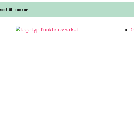
ekt till kassan!
0