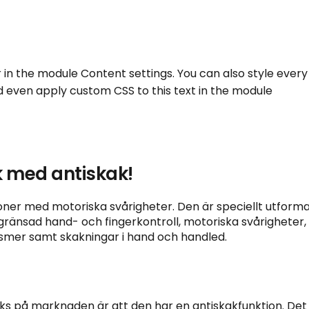
r in the module Content settings. You can also style every
d even apply custom CSS to this text in the module
k med antiskak!
soner med motoriska svårigheter. Den är speciellt utform
ränsad hand- och fingerkontroll, motoriska svårigheter,
asmer samt skakningar i hand och handled.
cks på marknaden är att den har en antiskakfunktion. Det