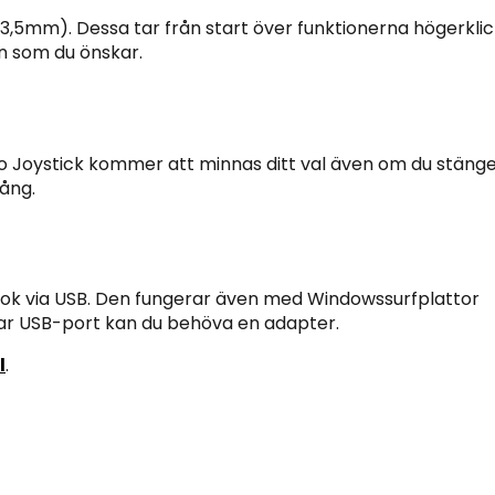
(3,5mm). Dessa tar från start över funktionerna högerkli
ion som du önskar.
 Pro Joystick kommer att minnas ditt val även om du stäng
ång.
k via USB. Den fungerar även med Windowssurfplattor
nar USB-port kan du behöva en adapter.
l
.