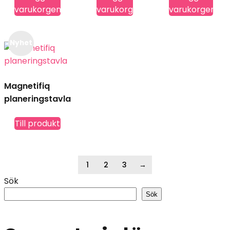
varukorgen
varukorgen
varukorgen
på
produktsidan
Nyhet
Magnetifiq
planeringstavla
Till produkt
1
2
3
→
Sök
Sök