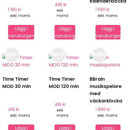
varianter.
varianter.
kalenderklocka
495
kr
De
De
1 190
kr
1 590
kr
exkl.
olika
olika
exkl. moms
moms
exkl. moms
alternativen
alternativen
Lägg i
Lägg i
Lägg i
kan
kan
varukorgen
varukorgen
varukorgen
väljas
väljas
på
på
produktsidan
produktsidan
Nyhet
Nyhet
Nyhet
Den
här
produkten
Time Timer
Time Timer
har
BBrain
MOD 30 min
MOD 120 min
flera
musikspelare
varianter.
med
De
väckarklocka
416
kr
olika
416
kr
1 890
kr
exkl.
alternativen
exkl. moms
moms
exkl. moms
kan
Lägg i
Lägg i
Lägg i
väljas