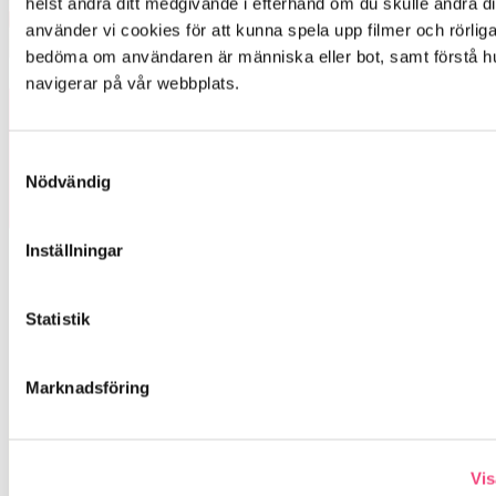
helst ändra ditt medgivande i efterhand om du skulle ändra dig
använder vi cookies för att kunna spela upp filmer och rörliga 
bedöma om användaren är människa eller bot, samt förstå h
navigerar på vår webbplats.

Samtyckesval
Följ oss på instagram
Nödvändig
Inställningar
Betrodda av
Statistik
Marknadsföring
Vis
Prenumerera på vårt nyhetsbrev och ta del av