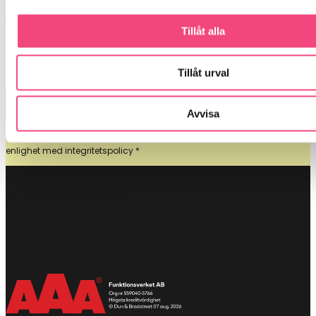
nya produkter och erbjudanden som kan
underlätta vardagen!
Tillåt alla
Tillåt urval
Avvisa
Jag godkänner att mina personliga uppgifter lagras i
enlighet med integritetspolicy *
Funktionsverket AB
Vi har sedan starten underlättat vardagen
genom enkla och smarta hjälpmedel.